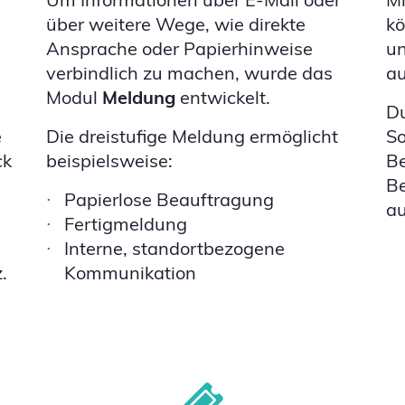
über weitere Wege, wie direkte
kö
Ansprache oder Papierhinweise
un
verbindlich zu machen, wurde das
a
Modul
Meldung
entwickelt.
Du
e
Die dreistufige Meldung ermöglicht
So
ck
beispielsweise:
Be
Be
Papierlose Beauftragung
a
Fertigmeldung
Interne, standortbezogene
.
Kommunikation