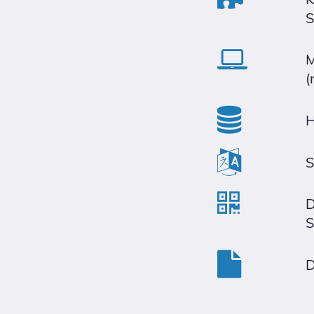
S
M
(
H
S
D
S
D