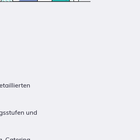
taillierten
ngsstufen und
, Catering,