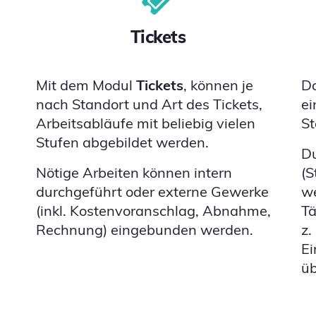
Tickets
s
Mit dem Modul
Tickets
, können je
D
nach Standort und Art des Tickets,
ei
Arbeitsabläufe mit beliebig vielen
St
Stufen abgebildet werden.
Du
Nötige Arbeiten können intern
(S
durchgeführt oder externe Gewerke
we
(inkl. Kostenvoranschlag, Abnahme,
Tä
Rechnung) eingebunden werden.
z.
Ei
üb