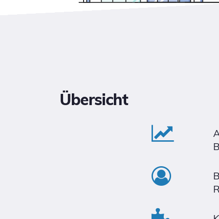
Übersicht
A
B
B
R
K