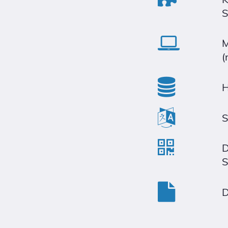
S
M
(
H
S
D
S
D