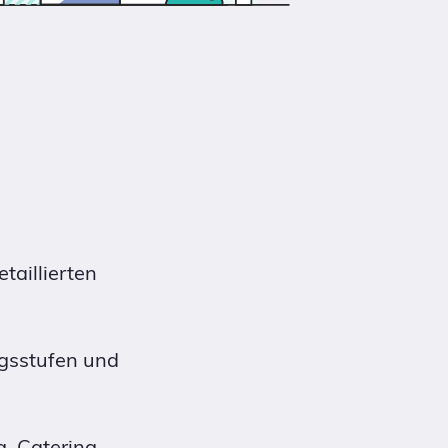
taillierten
ngsstufen und
, Catering,