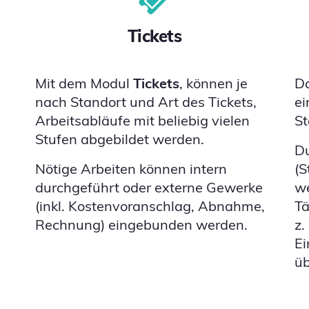
Tickets
s
Mit dem Modul
Tickets
, können je
D
nach Standort und Art des Tickets,
ei
Arbeitsabläufe mit beliebig vielen
St
Stufen abgebildet werden.
Du
Nötige Arbeiten können intern
(S
durchgeführt oder externe Gewerke
we
(inkl. Kostenvoranschlag, Abnahme,
Tä
Rechnung) eingebunden werden.
z.
Ei
üb