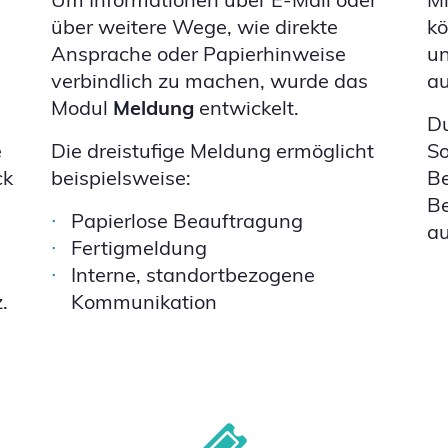
über weitere Wege, wie direkte
kö
Ansprache oder Papierhinweise
un
verbindlich zu machen, wurde das
a
Modul
Meldung
entwickelt.
Du
e
Die dreistufige Meldung ermöglicht
So
ck
beispielsweise:
Be
Be
Papierlose Beauftragung
a
Fertigmeldung
Interne, standortbezogene
.
Kommunikation