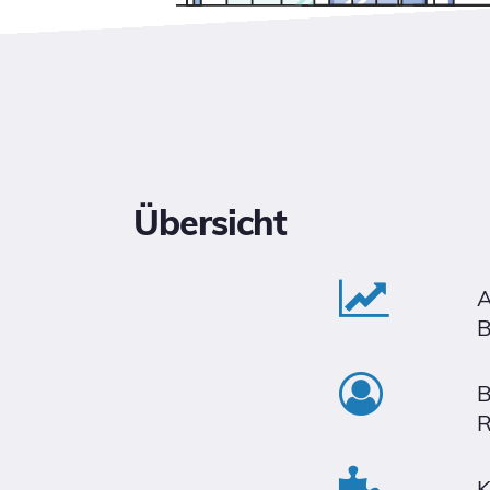
Übersicht
A
B
B
R
K